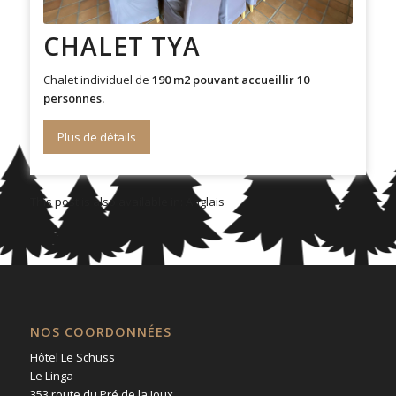
CHALET TYA
Chalet individuel de
190 m2 pouvant accueillir 10
personnes.
Plus de détails
This post is also available in:
Anglais
NOS COORDONNÉES
Hôtel Le Schuss
Le Linga
353 route du Pré de la Joux