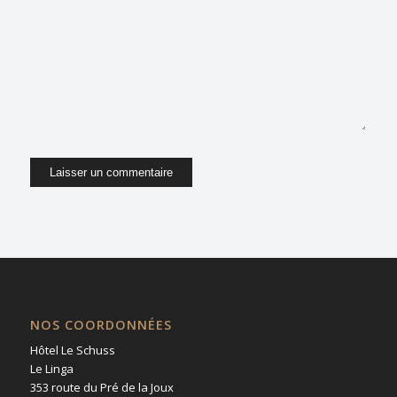
dans le navigateur pour mon prochain
commentaire.
NOS COORDONNÉES
Hôtel Le Schuss
Le Linga
353 route du Pré de la Joux