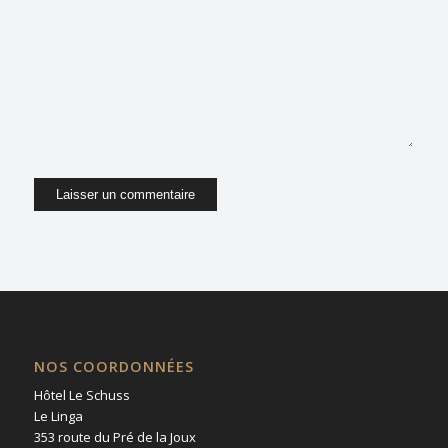
dans le navigateur pour mon prochain
commentaire.
NOS COORDONNÉES
Hôtel Le Schuss
Le Linga
353 route du Pré de la Joux