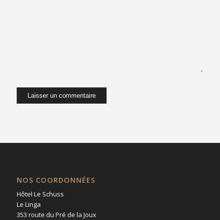
dans le navigateur pour mon prochain
commentaire.
NOS COORDONNÉES
Hôtel Le Schuss
Le Linga
353 route du Pré de la Joux