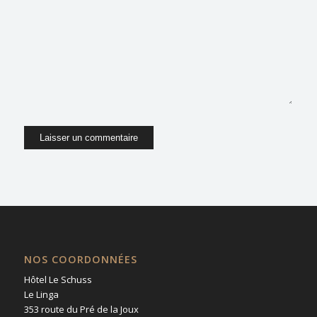
dans le navigateur pour mon prochain
commentaire.
NOS COORDONNÉES
Hôtel Le Schuss
Le Linga
353 route du Pré de la Joux